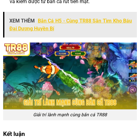
vả kiếm được từ bắn cá rút tiền mặt.
XEM THÊM
Bắn Cá H5 - Cùng TR88 Săn Tìm Kho Báu
Đại Dương Huyền Bí
Giải trí lành mạnh cùng bắn cá TR88
Kết luận