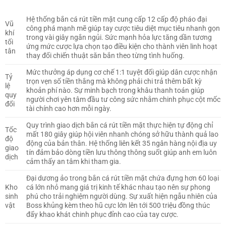
Hệ thống bắn cá rút tiền mặt cung cấp 12 cấp độ pháo đại
Vũ
công phá mạnh mẽ giúp tay cược tiêu diệt mục tiêu nhanh gọn
khí
trong vài giây ngắn ngủi. Sức mạnh hỏa lực tăng dần tương
tối
ứng mức cược lựa chọn tạo điều kiện cho thành viên linh hoạt
tân
thay đổi chiến thuật săn bắn theo từng tình huống.
Mức thưởng áp dụng cơ chế 1:1 tuyệt đối giúp dân cược nhận
Tỷ
trọn vẹn số tiền thắng mà không phải chi trả thêm bất kỳ
lệ
khoản phí nào. Sự minh bạch trong khâu thanh toán giúp
quy
người chơi yên tâm đầu tư công sức nhằm chinh phục cột mốc
đổi
tài chính cao hơn mỗi ngày.
Quy trình giao dịch bắn cá rút tiền mặt thực hiện tự động chỉ
Tốc
mất 180 giây giúp hội viên nhanh chóng sở hữu thành quả lao
độ
động của bản thân. Hệ thống liên kết 35 ngân hàng nội địa uy
giao
tín đảm bảo dòng tiền lưu thông thông suốt giúp anh em luôn
dịch
cảm thấy an tâm khi tham gia.
Đại dương ảo trong bắn cá rút tiền mặt chứa đựng hơn 60 loại
Kho
cá lớn nhỏ mang giá trị kinh tế khác nhau tạo nên sự phong
sinh
phú cho trải nghiệm người dùng. Sự xuất hiện ngẫu nhiên của
vật
Boss khủng kèm theo hũ cực lớn lên tới 500 triệu đồng thúc
đẩy khao khát chinh phục đỉnh cao của tay cược.