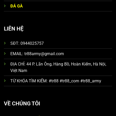
ĐÁ GÀ
LIÊN HỆ
SĐT: 0944025757
EMAIL:
tr88army@gmail.com
ĐỊA CHỈ: 44 P. Lãn Ông, Hàng Bồ, Hoàn Kiếm, Hà Nội,
Việt Nam
TỪ KHÓA TÌM KIẾM: #tr88 #tr88_com #tr88_army
VỀ CHÚNG TÔI