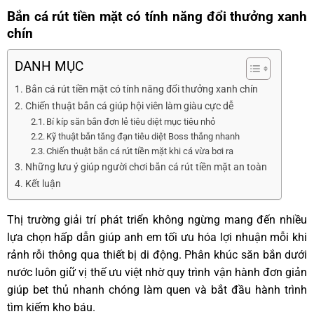
Bắn cá rút tiền mặt có tính năng đổi thưởng xanh
chín
DANH MỤC
Bắn cá rút tiền mặt có tính năng đổi thưởng xanh chín
Chiến thuật bắn cá giúp hội viên làm giàu cực dễ
Bí kíp săn bắn đơn lẻ tiêu diệt mục tiêu nhỏ
Kỹ thuật bắn tăng đạn tiêu diệt Boss thắng nhanh
Chiến thuật bắn cá rút tiền mặt khi cá vừa bơi ra
Những lưu ý giúp người chơi bắn cá rút tiền mặt an toàn
Kết luận
Thị trường giải trí phát triển không ngừng mang đến nhiều
lựa chọn hấp dẫn giúp anh em tối ưu hóa lợi nhuận mỗi khi
rảnh rỗi thông qua thiết bị di động. Phân khúc săn bắn dưới
nước luôn giữ vị thế ưu việt nhờ quy trình vận hành đơn giản
giúp bet thủ nhanh chóng làm quen và bắt đầu hành trình
tìm kiếm kho báu.