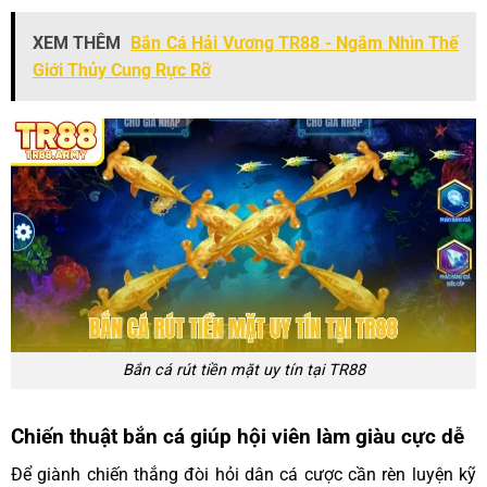
XEM THÊM
Bắn Cá Hải Vương TR88 - Ngắm Nhìn Thế
Giới Thủy Cung Rực Rỡ
Bắn cá rút tiền mặt uy tín tại TR88
Chiến thuật bắn cá giúp hội viên làm giàu cực dễ
Để giành chiến thắng đòi hỏi dân cá cược cần rèn luyện kỹ