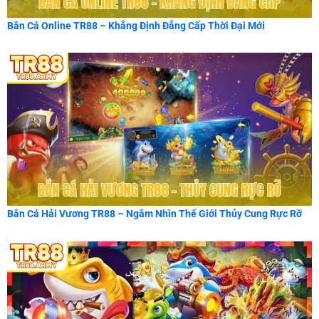
Bắn Cá Online TR88 – Khẳng Định Đẳng Cấp Thời Đại Mới
Bắn Cá Hải Vương TR88 – Ngắm Nhìn Thế Giới Thủy Cung Rực Rỡ