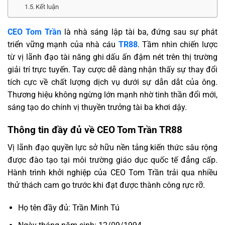
Kết luận
CEO Tom Trần
là nhà sáng lập tài ba, đứng sau sự phát
triển vững mạnh của nhà cáu
TR88
. Tầm nhìn chiến lược
từ vị lãnh đạo tài năng ghi dấu ấn đậm nét trên thị trường
giải trí trực tuyến. Tay cược dễ dàng nhận thấy sự thay đổi
tích cực về chất lượng dịch vụ dưới sự dẫn dắt của ông.
Thương hiệu không ngừng lớn mạnh nhờ tinh thần đổi mới,
sáng tạo do chính vị thuyền trưởng tài ba khơi dậy.
Thông tin đầy đủ về CEO Tom Trần TR88
Vị lãnh đạo quyền lực sở hữu nền tảng kiến thức sâu rộng
được đào tạo tại môi trường giáo dục quốc tế đẳng cấp.
Hành trình khởi nghiệp của CEO Tom Trần trải qua nhiều
thử thách cam go trước khi đạt được thành công rực rỡ.
Họ tên đầy đủ: Trần Minh Tú