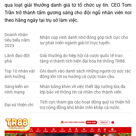
qua loạt giải thưởng danh giá từ tổ chức uy tín. CEO Tom
Trần trở thành tấm gương sáng cho đội ngũ nhân viên noi
theo hằng ngày tại trụ sở làm việc.
Doanh nhân
Nhận cúp vinh danh nhờ đóng góp tích cực cho
tiêu biểu năm
sự phát triển ngành giải trí trực tuyến.
2023
Lãnh đạo đột
Giải thưởng do hiệp hội cá cược quốc tế trao
phá
tặng vì thành tích hiện đại hóa hệ thống TR88.
Top 10 nhân vật
Ghi danh vào danh sách những người có sức tác
ảnh hưởng
động lớn tới xu hướng cá cược toàn cầu.
Sáng kiến an
Nhận bằng khen về việc thiết lập tường lửa đa
ninh mạng
lớp bảo vệ thông tin cá nhân cho thành viên.
Tích cực tham gia các hoạt động quỹ từ thiện hỗ
Đại sứ thiện chí
trợ cộng đồng khó khăn trên khắp cả nước.