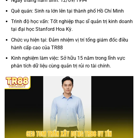
Ngày tháng năm sinh: 12/09/1994
Quê quán: Sinh ra lớn lên tại thành phố Hồ Chí Minh
Trình độ học vấn: Tốt nghiệp thạc sĩ quản trị kinh doanh
tại đại học Stanford Hoa Kỳ.
Chức vụ hiện tại: Đảm nhiệm vị trí tổng giám đốc điều
hành cấp cao của TR88
Kinh nghiệm làm việc: Sở hữu 15 năm trong lĩnh vực
phân tích dữ liệu cùng quản trị rủi ro tài chính.